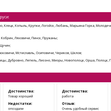
руси:
о, Клецк, Копыль, Крупки, Логойск, Любань, Марьина Горка, Молодечн
 Кобрин, Ляховичи, Пинск, Пружаны;
 Щучин;
остюковичи, Мстиславль, Осиповичи, Чериков, Шклов;
шицы, Дубровно, Лепель, Лиозно, Миоры, Новополоцк, Орша, Полоцк, 
Достоинства:
Достоинства:
Товар хороший
работа
Недостатки:
Отзыв:
опоздали
Очень удобный сервис