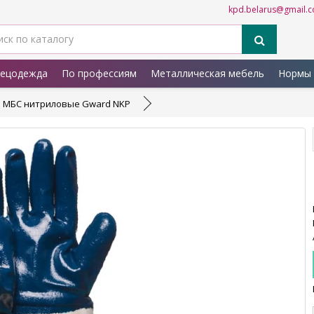
kpd.belarus@gmail.
ецодежда
По профессиям
Металлическая мебель
Нормы 
 МБС нитриловые Gward NKP