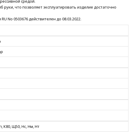
грессивной средой.
б руки, что позволяет эксплуатировать изделие достаточно
 RU No 0503676 действителен до 08.03.2022.
р
ар
, К80, Щ50, Нс, Нм, Нт