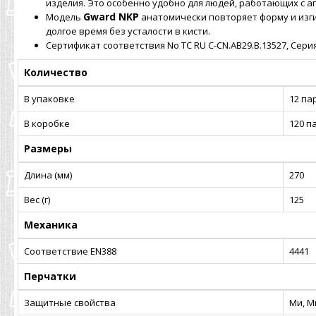
изделия. Это особенно удобно для людей, работающих с а
Gward NKP
Модель
анатомически повторяет форму и изги
долгое время без усталости в кисти.
Сертификат соответствия No ТС RU C-CN.AB29.B.13527, Серия
Количество
В упаковке
12 па
В коробке
120 п
Размеры
Длина (мм)
270
Вес (г)
125
Механика
Соответствие EN388
4441
Перчатки
Защитные свойства
Ми, Мп