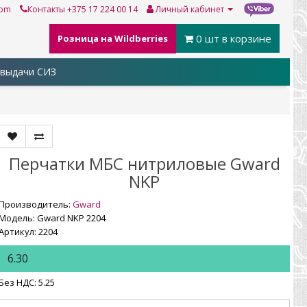
com
Контакты
+375 17 224 00 14
Личный кабинет
0
шт в корзине
Розница на Wildberries
выдачи СИЗ
Перчатки МБС нитриловые Gward
NKP
Производитель:
Gward
Модель: Gward NKP 2204
Артикул: 2204
6.30
Без НДС: 5.25