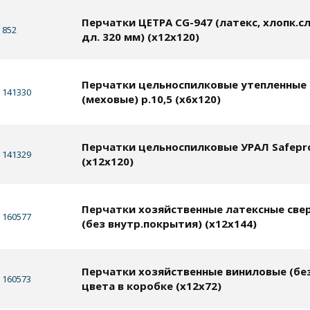
Перчатки ЦЕТРА СG-947 (латекс, хлопк.сл
852
дл. 320 мм) (х12х120)
Перчатки цельноспилковые утепленные
141330
(меховые) р.10,5 (х6х120)
Перчатки цельноспилковые УРАЛ Safepro
141329
(х12х120)
Перчатки хозяйственные латексные све
160577
(без внутр.покрытия) (х12х144)
Перчатки хозяйственные виниловые (без
160573
цвета в коробке (х12х72)