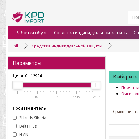
Рабочая обувь
Средства индивидуальной защиты
Сп
Средства индивидуальной защиты
Параметры
Цена
0
-
12904
Выберите
Перчатк
Очки за
0
101
1141
4715
12904
Производитель
Сравнение тов
2Hands-Siberia
Delta Plus
ELAN