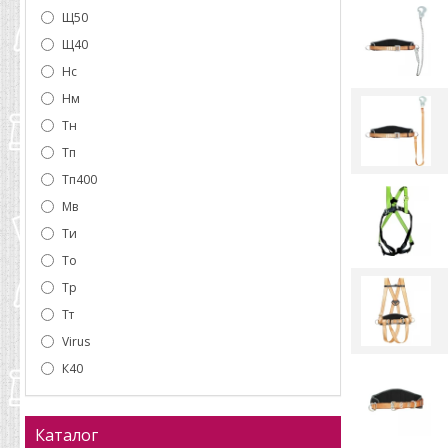
Щ50
Щ40
Нс
Нм
Тн
Тп
Тп400
Мв
Ти
То
Тр
Тт
Virus
К40
Каталог