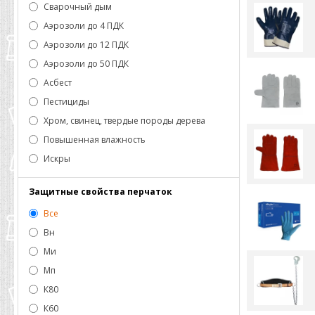
Сварочный дым
Аэрозоли до 4 ПДК
Аэрозоли до 12 ПДК
Аэрозоли до 50 ПДК
Асбест
Пестициды
Хром, свинец, твердые породы дерева
Повышенная влажность
Искры
Защитные свойства перчаток
Все
Вн
Ми
Мп
К80
К60