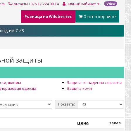
com
Контакты
+375 17 224 00 14
Личный кабинет
0
шт в корзине
Розница на Wildberries
выдачи СИЗ
ьной защиты
ски, шлемы
Защита от падения с высоты
норазовая одежда
Защита кожи
Показать:
Цена
Заказ