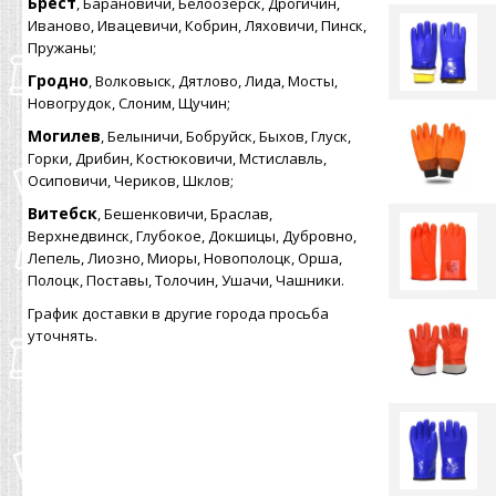
Брест
, Барановичи, Белоозерск, Дрогичин,
Иваново, Ивацевичи, Кобрин, Ляховичи, Пинск,
Пружаны;
Гродно
, Волковыск, Дятлово, Лида, Мосты,
Новогрудок, Слоним, Щучин;
Могилев
, Белыничи, Бобруйск, Быхов, Глуск,
Горки, Дрибин, Костюковичи, Мстиславль,
Осиповичи, Чериков, Шклов;
Витебск
, Бешенковичи, Браслав,
Верхнедвинск, Глубокое, Докшицы, Дубровно,
Лепель, Лиозно, Миоры, Новополоцк, Орша,
Полоцк, Поставы, Толочин, Ушачи, Чашники.
График доставки в другие города просьба
уточнять.