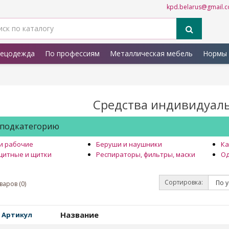
kpd.belarus@gmail.
ецодежда
По профессиям
Металлическая мебель
Нормы 
Средства индивидуал
 подкатегорию
и рабочие
Беруши и наушники
Ка
щитные и щитки
Респираторы, фильтры, маски
Од
Сортировка:
аров (0)
Название
Артикул