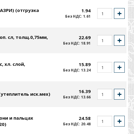
АЗРИ) (отгрузка
1.94
Без НДС: 1.61
п. сл, толщ.0,75мм,
22.69
Без НДС: 18.91
 хл. слой,
15.89
Без НДС: 13.24
16.39
утеплитель иск.мех)
Без НДС: 13.66
они и пальцах
24.58
20)
Без НДС: 20.48