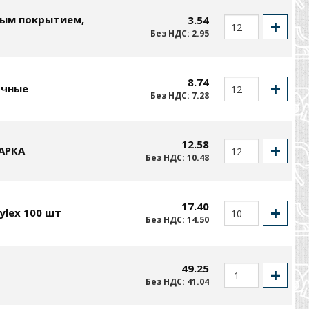
вым покрытием,
3.54
Без НДС: 2.95
8.74
очные
Без НДС: 7.28
12.58
МАРКА
Без НДС: 10.48
17.40
lex 100 шт
Без НДС: 14.50
49.25
Без НДС: 41.04