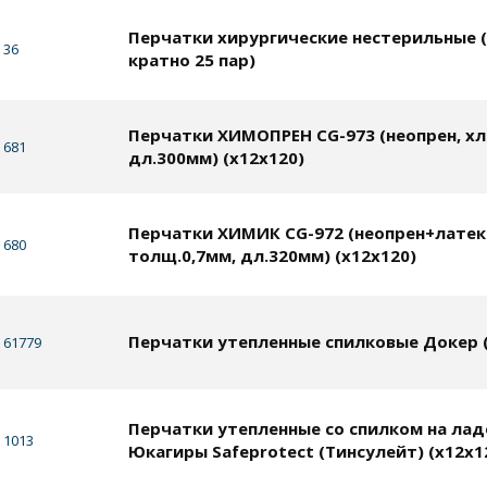
Перчатки хирургические нестерильные (
36
кратно 25 пар)
Перчатки ХИМОПРЕН CG-973 (неопрен, хло
681
дл.300мм) (x12x120)
Перчатки ХИМИК CG-972 (неопрен+латекс,
680
толщ.0,7мм, дл.320мм) (x12x120)
Перчатки утепленные спилковые Докер (
61779
Перчатки утепленные со спилком на лад
1013
Юкагиры Safeprotect (Тинсулейт) (х12х1