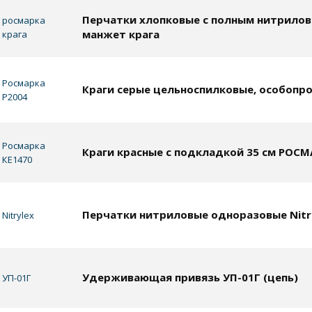
Перчатки хлопковые с полным нитрило
росмарка
манжет крага
крага
Росмарка
Краги серые цельноспилковые, особопр
Р2004
Росмарка
Краги красные с подкладкой 35 см РОС
КЕ1470
Перчатки нитриловые одноразовые Nitry
Nitrylex
Удерживающая привязь УП-01Г (цепь)
УП-01Г