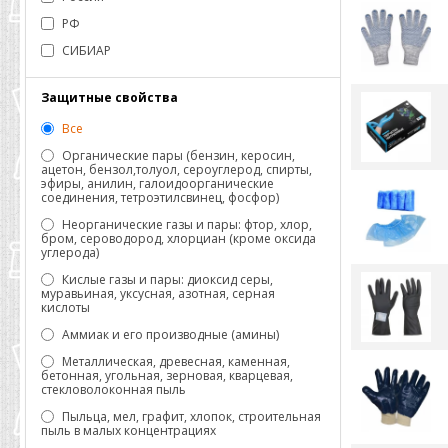
РФ
СИБИАР
Защитные свойства
Все
Органические пары (бензин, керосин,
ацетон, бензол,толуол, сероуглерод, спирты,
эфиры, анилин, галоидоорганические
соединения, тетроэтилсвинец, фосфор)
Неорганические газы и пары: фтор, хлор,
бром, сероводород, хлорциан (кроме оксида
углерода)
Кислые газы и пары: диоксид серы,
муравьиная, уксусная, азотная, серная
кислоты
Аммиак и его производные (амины)
Металлическая, древесная, каменная,
бетонная, угольная, зерновая, кварцевая,
стекловолоконная пыль
Пыльца, мел, графит, хлопок, строительная
пыль в малых концентрациях