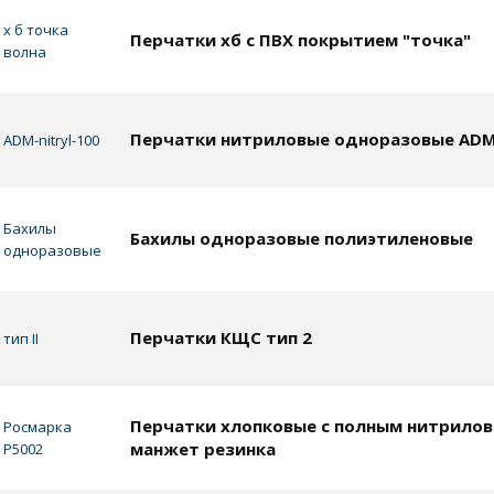
х б точка
Перчатки хб с ПВХ покрытием "точка"
волна
Перчатки нитриловые одноразовые ADM
ADM-nitryl-100
Бахилы
Бахилы одноразовые полиэтиленовые
одноразовые
Перчатки КЩС тип 2
тип II
Перчатки хлопковые с полным нитрило
Росмарка
манжет резинка
Р5002