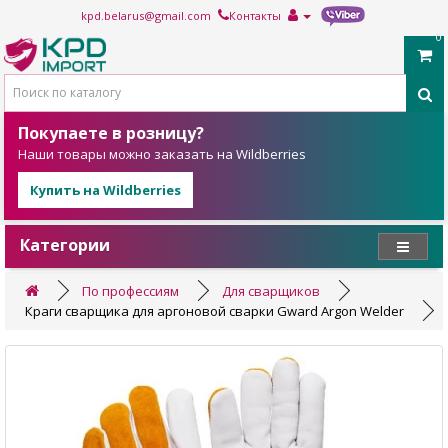
kpd.belarus@gmail.com
Контакты
0
Покупаете в розницу?
Наши товары можно заказать на Wildberries
Купить на Wildberries
Категории
По профессиям
Для сварщиков
Краги сварщика для аргоновой сварки Gward Argon Welder