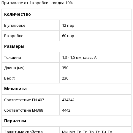
При заказе от 1 коробки - скидка 10%.
Количество
В упаковке
12 пар
В коробке
60 пар
Размеры
Толщина
1,3 - 1,5 мм, класс А
Длина (мм)
350
Вес (г)
230
Механика
Соответствие EN 407
434342
Соответствие EN388
4442
Перчатки
Защитные свойства
Ми, Мп, Ти, Тп, Тр, Тт, Тн, То