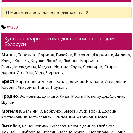
Минимальное количество для заказа: 12
XY300
Купить товары оптом с доставкой по городам
Беларуси:
Минск
, Березино, Борисов, Вилейка, Воложин, Дзержинск, Жодино,
Клецк, Копыль, Крупки, Логойск, Любань, Марьина
Горка, Молодечно, Мядель, Несвиж, Слуцк, Солигорск, Старые
дороги, Столбцы, Узда, Червень;
Брест
, Барановичи, Белоозерск, Дрогичин, Иваново, Ивацевичи,
Кобрин, Ляховичи, Пинск, Пружаны;
Гродно
, Волковыск, Дятлово, Лида, Мосты, Новогрудок, Слоним,
Щучин;
Могилев
, Белыничи, Бобруйск, Быхов, Глуск, Горки, Дрибин,
Костюковичи, Мстиславль, Осиповичи, Чериков, Шклов;
Витебск
, Бешенковичи, Браслав, Верхнедвинск, Глубокое,
Докшицы, Дубровно, Лепель, Лиозно, Миоры, Новополоцк, Орша,