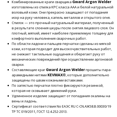
Gward Argon Welder
Комбинированные краги сварщика
изготовлены из спилка КРС класса ААА и белой натуральной
воловьей кожи. Они прекрасно защищают от попадания
искр на руку человека, капель металлов и открытого огня.
Спилок — это прочный натуральный материал, полученный
в результате слоения шкуры после снятия лицевого слоя. Он
плотный, мягкий, имеет наиболее приемлемую толщину для
комфортного выполнения сварочных работ.
По области ладони и пальцев перчатки сделаны из мягкой
кожи, которая подходит для высокочувствительных работ,
не снижает тактильные ощущения и оберегает руку от
механических повреждений при осуществлении аргоновой
сварки.
Gward Argon Welder
Составляющие краг
прошиты пара-
KEVMAX®
арамидными нитями
, которые дополнительно
защищены по швам кожаными вставками.
По запястью перчатки плотно фиксируются резинкой,
которая не сковывает движений руки.
Удлиненное изделие защищает от попадания окалины на
вены и ладонь.
Сертификат соответствия No ЕАЭС RU C-CN.АЖ58.В.00030/19
ТР ТС 019/2011, ГОСТ 12.4.252-2013.