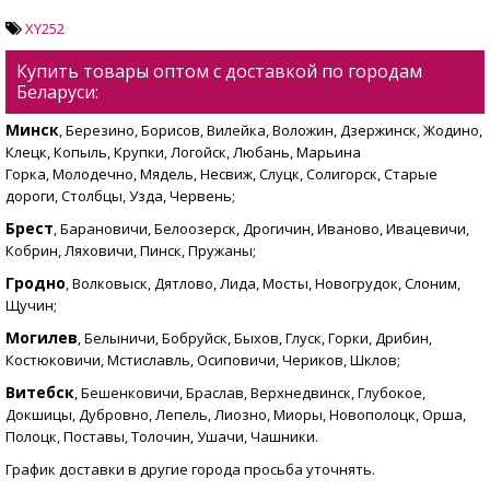
XY252
Купить товары оптом с доставкой по городам
Беларуси:
Минск
, Березино, Борисов, Вилейка, Воложин, Дзержинск, Жодино,
Клецк, Копыль, Крупки, Логойск, Любань, Марьина
Горка, Молодечно, Мядель, Несвиж, Слуцк, Солигорск, Старые
дороги, Столбцы, Узда, Червень;
Брест
, Барановичи, Белоозерск, Дрогичин, Иваново, Ивацевичи,
Кобрин, Ляховичи, Пинск, Пружаны;
Гродно
, Волковыск, Дятлово, Лида, Мосты, Новогрудок, Слоним,
Щучин;
Могилев
, Белыничи, Бобруйск, Быхов, Глуск, Горки, Дрибин,
Костюковичи, Мстиславль, Осиповичи, Чериков, Шклов;
Витебск
, Бешенковичи, Браслав, Верхнедвинск, Глубокое,
Докшицы, Дубровно, Лепель, Лиозно, Миоры, Новополоцк, Орша,
Полоцк, Поставы, Толочин, Ушачи, Чашники.
График доставки в другие города просьба уточнять.