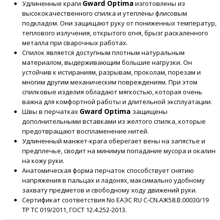
Gward Optima
Удлиненные краги
изготовлены из
высококачественного спилка и утеплены флисовым
подкладом. Они защищают руку от пониженных температур,
теплового излучения, открытого огня, брызг раскаленного
металла при сварочных работах.
Спилок является доступным плотным натуральным
материалом, выдерживающим большие нагрузки. Он
устойчив к истираниям, разрывам, проколам, порезам и
многим другим механическим повреждениям. При этом
спилковые изделия обладают мягкостью, которая очень
важна для комфортной работы и длительной эксплуатации.
Gward Optima
Швы в перчатках
защищены
дополнительными вставками из желтого спилка, которые
предотвращают воспламенение нитей.
Удлиненный манжет-крага оберегает вены на запястье и
предплечье, сводит на минимум попадание мусора и окалин
на кожу руки.
Анатомическая форма перчаток способствует снятию
напряжения в пальцах и ладонях, максимально удобному
захвату предметов и свободному ходу движений руки.
Сертификат соответствия No ЕАЭС RU C-CN.АЖ58.В.00030/19
ТР ТС 019/2011, ГОСТ 12.4.252-2013.