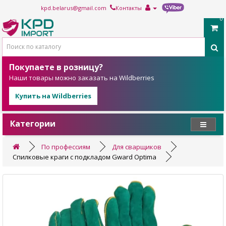
kpd.belarus@gmail.com
Контакты
0
Покупаете в розницу?
Наши товары можно заказать на Wildberries
Купить на Wildberries
Категории
По профессиям
Для сварщиков
Спилковые краги с подкладом Gward Optima