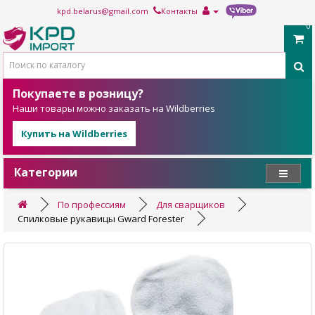
kpd.belarus@gmail.com
Контакты
0
Покупаете в розницу?
Наши товары можно заказать на Wildberries
Купить на Wildberries
Категории
По профессиям
Для сварщиков
Спилковые рукавицы Gward Forester