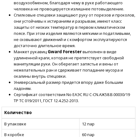
воздухообменом, благодаря чему в руке работающего
человека не провоцируется излишнее потовыделение.
Спилковые спецовки защищают руку от порезов и проколов,
они устойчивы к истираниям и разрывам, имеют класс
защиты от низких температур в первом климатическом
поясе. При этом изделия являются мягкими и податливыми,
не сковывают движений и с комфортом эксплуатируются
достаточно длительное время.
Gward Forester
Манжет рукавиц
выполнен в виде
удлиненной краги, которая не препятствует свободной
манипуляции руки. Он оберегает запястье и вены от
нежелательных ран и сдерживает попадание мусора и
окалины внутрь спецовки.
Универсальный размер придется впору даже большим
ладоням.
Сертификат соответствия No ЕАЭС RU C-CN.АЖ58.В.00030/19
ТР ТС 019/2011, ГОСТ 12.4.252-2013.
Количество
В упаковке
12 пар
В коробке
60 пар