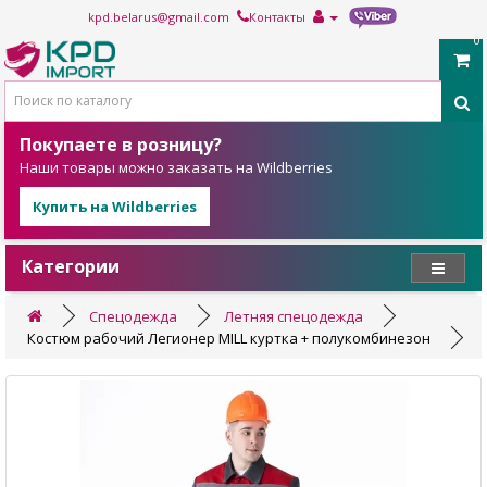
kpd.belarus@gmail.com
Контакты
0
Покупаете в розницу?
Наши товары можно заказать на Wildberries
Купить на Wildberries
Категории
Спецодежда
Летняя спецодежда
Костюм рабочий Легионер MILL куртка + полукомбинезон