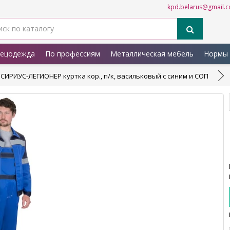
kpd.belarus@gmail.
ецодежда
По профессиям
Металлическая мебель
Нормы 
СИРИУС-ЛЕГИОНЕР куртка кор., п/к, васильковый с синим и СОП