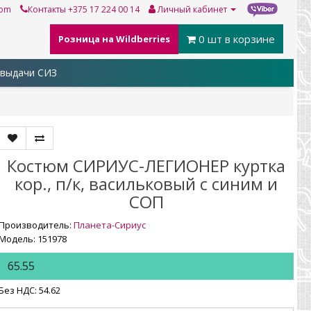
com
Контакты
+375 17 224 00 14
Личный кабинет
0
шт в корзине
Розница на Wildberries
выдачи СИЗ
Костюм СИРИУС-ЛЕГИОНЕР куртка
кор., п/к, васильковый с синим и
СОП
Производитель:
Планета-Сириус
Модель: 151978
65.55
Без НДС: 54.62