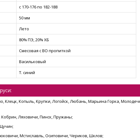
с 170-176 по 182-188
50 мм
Лето
80% ПЭ, 20% ХБ
Смесовая с ВО пропиткой
Васильковый
Т. синий
руси:
о, Клецк, Копыль, Крупки, Логойск, Любань, Марьина Горка, Молодечн
 Кобрин, Ляховичи, Пинск, Пружаны;
 Щучин;
остюковичи, Мстиславль, Осиповичи, Чериков, Шклов;