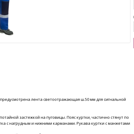
е предусмотрена лента светоотражающая ш.50 мм для сигнальной
потайной застежкой на пуговицы. Пояс куртки, частично стянут по
тка с нагрудным и нижними карманами. Рукава куртки с манжетами