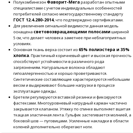
Фаворит-Мега
Полукомбинезон
разработан опытными
специалистами с учетом индивидуальных особенностей
потребителей согласно межгосударственному стандарту
ГОСТ 12.4.280-2014
, что подтверждено сертификатами.
Для увеличения сигнальной видимости данная модель
световозвращающими полосами
оснащена
шириной
5 см, что делает человека заметнее при неблагоприятных
условиях.
65% полиэстера и 35%
Основная ткань верха состоит из
хлопка
. Практичный коричневый цвет и высокая прочность
способствуют устойчивости в различного рода
загрязнениям. Натуральные волокна обладают
гипоаллергенностью и хорошо проветриваются.
Синтетические составляющие характеризуются небольшим
весом и выдерживают большие нагрузки в процессе
эксплуатации одежды.
Бретели регулируются вставкой резинки и фиксируются
фастексами. Многоуровневый нагрудный карман частично
закрывается клапаном. Утяжку по спинке выполняет вшитая
ткацкая эластичная лента. Гульфик застегивается молнией, а
боковой шов — пуговицами. Усиленные накладки в области
коленей дополнительно оберегают ноги.