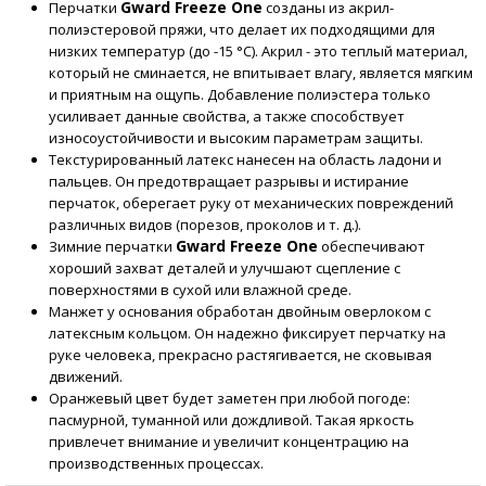
Gward Freeze One
Перчатки
созданы из акрил-
полиэстеровой пряжи, что делает их подходящими для
низких температур (до -15 °C). Акрил - это теплый материал,
который не сминается, не впитывает влагу, является мягким
и приятным на ощупь. Добавление полиэстера только
усиливает данные свойства, а также способствует
износоустойчивости и высоким параметрам защиты.
Текстурированный латекс нанесен на область ладони и
пальцев. Он предотвращает разрывы и истирание
перчаток, оберегает руку от механических повреждений
различных видов (порезов, проколов и т. д.).
Gward Freeze One
Зимние перчатки
обеспечивают
хороший захват деталей и улучшают сцепление с
поверхностями в сухой или влажной среде.
Манжет у основания обработан двойным оверлоком с
латексным кольцом. Он надежно фиксирует перчатку на
руке человека, прекрасно растягивается, не сковывая
движений.
Оранжевый цвет будет заметен при любой погоде:
пасмурной, туманной или дождливой. Такая яркость
привлечет внимание и увеличит концентрацию на
производственных процессах.