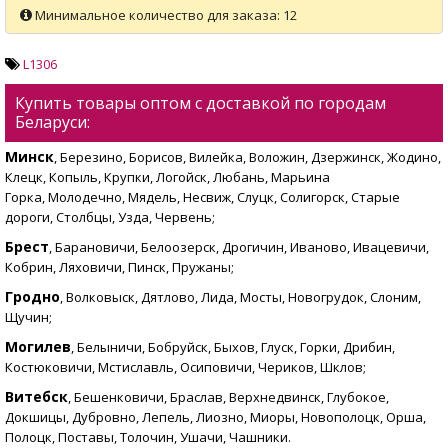
Минимальное количество для заказа: 12
L1306
Купить товары оптом с доставкой по городам
Беларуси:
Минск
, Березино, Борисов, Вилейка, Воложин, Дзержинск, Жодино,
Клецк, Копыль, Крупки, Логойск, Любань, Марьина
Горка, Молодечно, Мядель, Несвиж, Слуцк, Солигорск, Старые
дороги, Столбцы, Узда, Червень;
Брест
, Барановичи, Белоозерск, Дрогичин, Иваново, Ивацевичи,
Кобрин, Ляховичи, Пинск, Пружаны;
Гродно
, Волковыск, Дятлово, Лида, Мосты, Новогрудок, Слоним,
Щучин;
Могилев
, Белыничи, Бобруйск, Быхов, Глуск, Горки, Дрибин,
Костюковичи, Мстиславль, Осиповичи, Чериков, Шклов;
Витебск
, Бешенковичи, Браслав, Верхнедвинск, Глубокое,
Докшицы, Дубровно, Лепель, Лиозно, Миоры, Новополоцк, Орша,
Полоцк, Поставы, Толочин, Ушачи, Чашники.