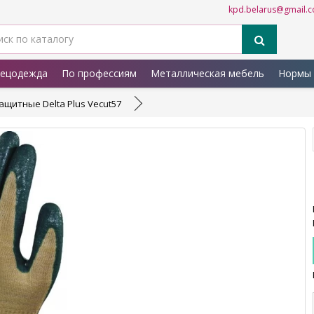
kpd.belarus@gmail.
ецодежда
По профессиям
Металлическая мебель
Нормы 
ащитные Delta Plus Vecut57