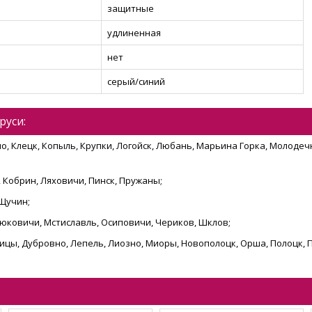
защитные
удлиненная
нет
серый/синий
руси:
о, Клецк, Копыль, Крупки, Логойск, Любань, Марьина Горка, Молодечн
 Кобрин, Ляховичи, Пинск, Пружаны;
 Щучин;
остюковичи, Мстиславль, Осиповичи, Чериков, Шклов;
шицы, Дубровно, Лепель, Лиозно, Миоры, Новополоцк, Орша, Полоцк, 