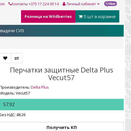
com
Контакты
+375 17 224 00 14
Личный кабинет
0
шт в корзине
Розница на Wildberries
выдачи СИЗ
Перчатки защитные Delta Plus
Vecut57
Производитель:
Delta Plus
Модель: Vecut57
57.92
Без НДС: 48.26
Получить КП