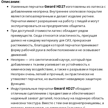
Описание:
Gward HD27
Усиленные перчатки
изготовлены из латекса с
добавлением неопрена. Внутреннее хлопковое покрытие
является гипоаллергенным и делает изделие уютнее.
Перчатки имеют разрешение на работу с пищей и могут
эксплуатироваться на предприятиях общепита.
При доступной стоимости латекс обладает рядом
преимуществ. Сюда относится эластичность, присущая
далеко не каждому материалу для СИЗ, прекрасная
растяжимость, благодаря которой перчатки принимают
форму рабочей руки в любом положении и не сковывают
движений.
Неопрен — это синтетический каучук, который при
добавлении к тканям усиливает их устойчивость к
химическому воздействию, а также к разрывам и порезам.
Неопрен очень легкий и прочный, он практически не
утяжеляет перчатки, но выполняет невидимую защитную
функцию.
Gward HD27
Индустриальные перчатки
обладают
отличным сцеплением с предметами и обеспечивают
надежный захват деталей, поскольку на ладонную область
нанесена текстура. Вместе с тем они водонепроницаемы, а
поверху дополнительно химически "закалены".