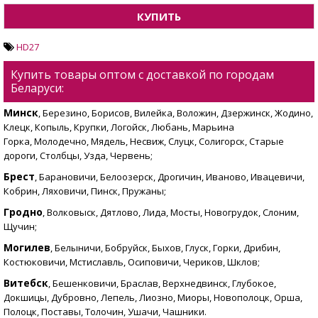
КУПИТЬ
HD27
Купить товары оптом с доставкой по городам
Беларуси:
Минск
, Березино, Борисов, Вилейка, Воложин, Дзержинск, Жодино,
Клецк, Копыль, Крупки, Логойск, Любань, Марьина
Горка, Молодечно, Мядель, Несвиж, Слуцк, Солигорск, Старые
дороги, Столбцы, Узда, Червень;
Брест
, Барановичи, Белоозерск, Дрогичин, Иваново, Ивацевичи,
Кобрин, Ляховичи, Пинск, Пружаны;
Гродно
, Волковыск, Дятлово, Лида, Мосты, Новогрудок, Слоним,
Щучин;
Могилев
, Белыничи, Бобруйск, Быхов, Глуск, Горки, Дрибин,
Костюковичи, Мстиславль, Осиповичи, Чериков, Шклов;
Витебск
, Бешенковичи, Браслав, Верхнедвинск, Глубокое,
Докшицы, Дубровно, Лепель, Лиозно, Миоры, Новополоцк, Орша,
Полоцк, Поставы, Толочин, Ушачи, Чашники.