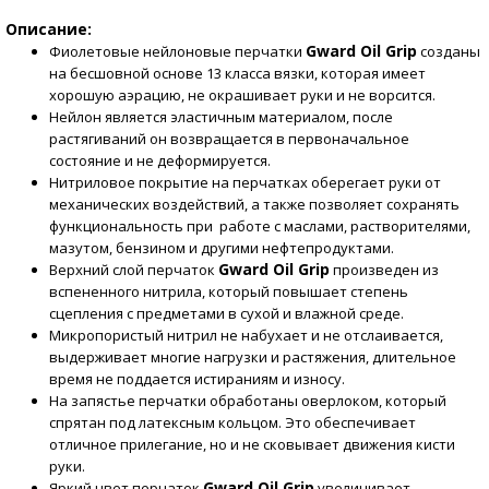
Описание:
Gward Oil Grip
Фиолетовые нейлоновые перчатки
созданы
на бесшовной основе 13 класса вязки, которая имеет
хорошую аэрацию, не окрашивает руки и не ворсится.
Нейлон является эластичным материалом, после
растягиваний он возвращается в первоначальное
состояние и не деформируется.
Нитриловое покрытие на перчатках оберегает руки от
механических воздействий, а также позволяет сохранять
функциональность при работе с маслами, растворителями,
мазутом, бензином и другими нефтепродуктами.
Gward Oil Grip
Верхний слой перчаток
произведен из
вспененного нитрила, который повышает степень
сцепления с предметами в сухой и влажной среде.
Микропористый нитрил не набухает и не отслаивается,
выдерживает многие нагрузки и растяжения, длительное
время не поддается истираниям и износу.
На запястье перчатки обработаны оверлоком, который
спрятан под латексным кольцом. Это обеспечивает
отличное прилегание, но и не сковывает движения кисти
руки.
Gward Oil Grip
Яркий цвет перчаток
увеличивает