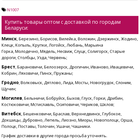
N1007
Купить товары оптом с доставкой по городам
Беларуси:
Минск
, Березино, Борисов, Вилейка, Воложин, Дзержинск, Жодино,
Клецк, Копыль, Крупки, Логойск, Любань, Марьина
Горка, Молодечно, Мядель, Несвиж, Слуцк, Солигорск, Старые
дороги, Столбцы, Узда, Червень;
Брест
, Барановичи, Белоозерск, Дрогичин, Иваново, Ивацевичи,
Кобрин, Ляховичи, Пинск, Пружаны;
Гродно
, Волковыск, Дятлово, Лида, Мосты, Новогрудок, Слоним,
Щучин;
Могилев
, Белыничи, Бобруйск, Быхов, Глуск, Горки, Дрибин,
Костюковичи, Мстиславль, Осиповичи, Чериков, Шклов;
Витебск
, Бешенковичи, Браслав, Верхнедвинск, Глубокое,
Докшицы, Дубровно, Лепель, Лиозно, Миоры, Новополоцк, Орша,
Полоцк, Поставы, Толочин, Ушачи, Чашники.
График доставки в другие города просьба уточнять.