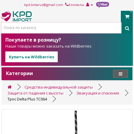
kpd.belarus@gmail.com
Контакты
0
Покупаете в розницу?
Наши товары можно заказать на Wildberries
Купить на Wildberries
Категории
Средства индивидуальной защиты
Защита от падения с высоты
Эвакуация и спасение
Трос Delta Plus TC064