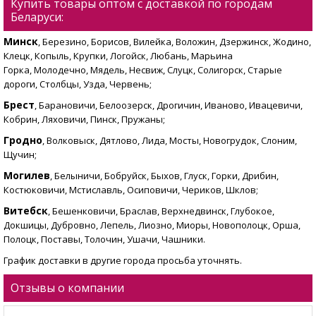
Купить товары оптом с доставкой по городам
Беларуси:
Минск
, Березино, Борисов, Вилейка, Воложин, Дзержинск, Жодино,
Клецк, Копыль, Крупки, Логойск, Любань, Марьина
Горка, Молодечно, Мядель, Несвиж, Слуцк, Солигорск, Старые
дороги, Столбцы, Узда, Червень;
Брест
, Барановичи, Белоозерск, Дрогичин, Иваново, Ивацевичи,
Кобрин, Ляховичи, Пинск, Пружаны;
Гродно
, Волковыск, Дятлово, Лида, Мосты, Новогрудок, Слоним,
Щучин;
Могилев
, Белыничи, Бобруйск, Быхов, Глуск, Горки, Дрибин,
Костюковичи, Мстиславль, Осиповичи, Чериков, Шклов;
Витебск
, Бешенковичи, Браслав, Верхнедвинск, Глубокое,
Докшицы, Дубровно, Лепель, Лиозно, Миоры, Новополоцк, Орша,
Полоцк, Поставы, Толочин, Ушачи, Чашники.
График доставки в другие города просьба уточнять.
Отзывы о компании