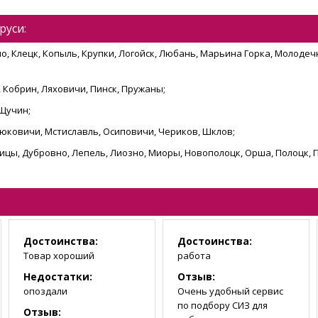
руси:
о, Клецк, Копыль, Крупки, Логойск, Любань, Марьина Горка, Молодечн
 Кобрин, Ляховичи, Пинск, Пружаны;
 Щучин;
остюковичи, Мстиславль, Осиповичи, Чериков, Шклов;
шицы, Дубровно, Лепель, Лиозно, Миоры, Новополоцк, Орша, Полоцк, 
Достоинства:
Достоинства:
Товар хороший
работа
Недостатки:
Отзыв:
опоздали
Очень удобный сервис
по подбору СИЗ для
Отзыв: