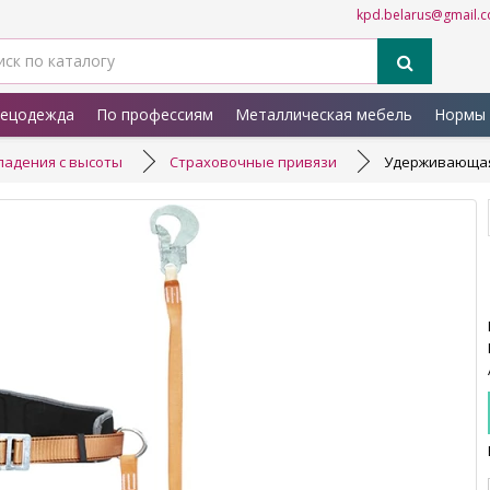
kpd.belarus@gmail.
ецодежда
По профессиям
Металлическая мебель
Нормы 
падения с высоты
Страховочные привязи
Удерживающая 