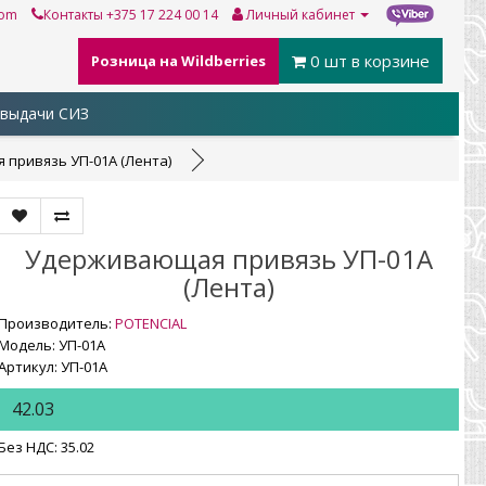
com
Контакты
+375 17 224 00 14
Личный кабинет
0
шт в корзине
Розница на Wildberries
выдачи СИЗ
привязь УП-01А (Лента)
Удерживающая привязь УП-01А
(Лента)
Производитель:
POTENCIAL
Модель: УП-01А
Артикул: УП-01А
42.03
Без НДС: 35.02