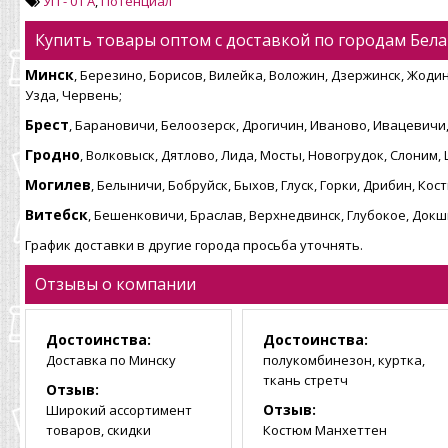
УП - 01 А
,
Потенциал
Купить товары оптом с доставкой по городам Бела
Минск
, Березино, Борисов, Вилейка, Воложин, Дзержинск, Жодин
Узда, Червень;
Брест
, Барановичи, Белоозерск, Дрогичин, Иваново, Ивацевичи,
Гродно
, Волковыск, Дятлово, Лида, Мосты, Новогрудок, Слоним,
Могилев
, Белыничи, Бобруйск, Быхов, Глуск, Горки, Дрибин, К
Витебск
, Бешенковичи, Браслав, Верхнедвинск, Глубокое, Док
График доставки в другие города просьба уточнять.
Отзывы о компании
Достоинства:
Достоинства:
Доставка по Минску
полукомбинезон, куртка,
ткань стретч
Отзыв:
Отзыв:
Широкий ассортимент
товаров, скидки
Костюм Манхеттен