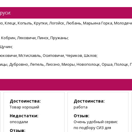
руси:
о, Клецк, Копыль, Крупки, Логойск, Любань, Марьина Горка, Молодечн
 Кобрин, Ляховичи, Пинск, Пружаны;
 Щучин;
остюковичи, Мстиславль, Осиповичи, Чериков, Шклов;
шицы, Дубровно, Лепель, Лиозно, Миоры, Новополоцк, Орша, Полоцк, 
Достоинства:
Достоинства:
Товар хороший
работа
Недостатки:
Отзыв:
опоздали
Очень удобный сервис
по подбору СИЗ для
Отзыв: