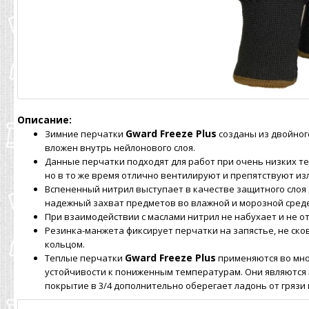
Описание:
Gward Freeze Plus
Зимние перчатки
созданы из двойного
вложен внутрь нейлонового слоя.
Данные перчатки подходят для работ при очень низких тем
но в то же время отлично вентилируют и препятствуют и
Вспененный нитрил выступает в качестве защитного слоя 
надежный захват предметов во влажной и морозной среде
При взаимодействии с маслами нитрил не набухает и не от
Резинка-манжета фиксирует перчатки на запястье, не ск
кольцом.
Gward Freeze Plus
Теплые перчатки
применяются во мно
устойчивости к пониженным температурам. Они являются 
покрытие в 3/4 дополнительно оберегает ладонь от грязи 