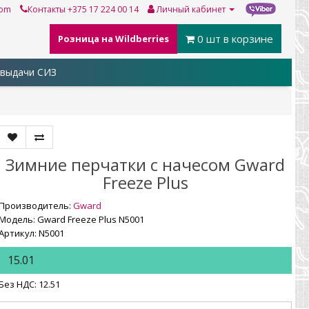
com
Контакты
+375 17 224 00 14
Личный кабинет
0
шт в корзине
Розница на Wildberries
выдачи СИЗ
Зимние перчатки с начесом Gward
Freeze Plus
Производитель:
Gward
Модель: Gward Freeze Plus N5001
Артикул: N5001
15.01
Без НДС: 12.51