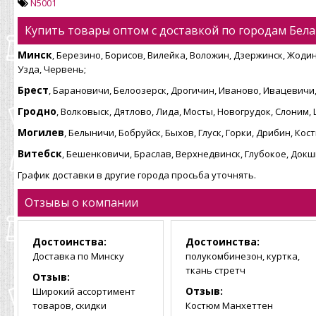
N5001
Купить товары оптом с доставкой по городам Бела
Минск
, Березино, Борисов, Вилейка, Воложин, Дзержинск, Жодин
Узда, Червень;
Брест
, Барановичи, Белоозерск, Дрогичин, Иваново, Ивацевичи,
Гродно
, Волковыск, Дятлово, Лида, Мосты, Новогрудок, Слоним,
Могилев
, Белыничи, Бобруйск, Быхов, Глуск, Горки, Дрибин, К
Витебск
, Бешенковичи, Браслав, Верхнедвинск, Глубокое, Док
График доставки в другие города просьба уточнять.
Отзывы о компании
Достоинства:
Достоинства:
Доставка по Минску
полукомбинезон, куртка,
ткань стретч
Отзыв:
Отзыв:
Широкий ассортимент
товаров, скидки
Костюм Манхеттен