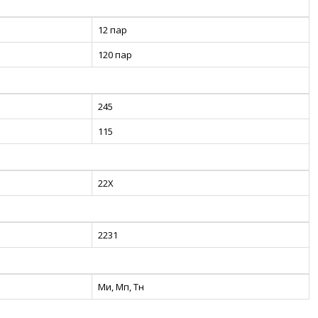
12 пар
120 пар
245
115
22X
2231
Ми, Мп, Тн